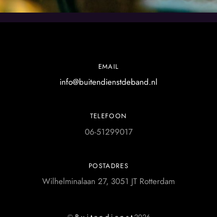
EMAIL
info@buitendienstdeband.nl
TELEFOON
06-51299017
POSTADRES
Wilhelminalaan 27, 3051 JT Rotterdam
©
B u i t e n d i e n s t
2026