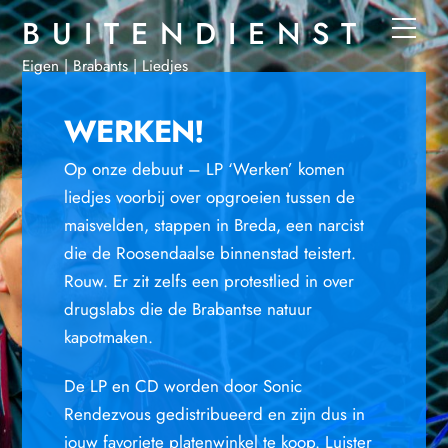
Skip
B U I T E N D I E N S T
Men
to
Eigen | Brabants | Liedjes
content
WERKEN!
Op onze debuut – LP ‘Werken’ komen
liedjes voorbij over opgroeien tussen de
maisvelden, stappen in Breda, een narcist
die de Roosendaalse binnenstad teistert.
Rouw. Er zit zelfs een protestlied in over
drugslabs die de Brabantse natuur
kapotmaken.
De LP en CD worden door Sonic
Rendezvous gedistribueerd en zijn dus in
jouw favoriete platenwinkel te koop. Luister